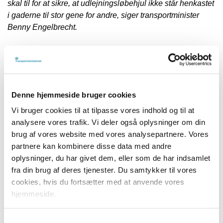
skal til for at sikre, at udlejningsløbehjul ikke står henkastet
i gaderne til stor gene for andre, siger transportminister
Benny Engelbrecht.
Loven som træder i kraft d. 1. januar 2021 giver
kommunerne hjemmel til at beslutte, om udlejede el-
løbehjul er ønsket i den enkelte kommune eller ej, og hvor
mange der i givet fald er plads til i byen. Det vil desuden
Denne hjemmeside bruger cookies
være op til den enkelte kommune at indgå aftaler med de
forskellige operatører, som står for udlejning af el-løbehjul,
Vi bruger cookies til at tilpasse vores indhold og til at
så de sammen kan fastlægge vilkårene for, hvor el-løbehjul
analysere vores trafik. Vi deler også oplysninger om din
må benyttes, og dermed også hvor de ikke må stå. Dermed
brug af vores website med vores analysepartnere. Vores
får Københavns Kommune også mulighed for at
partnere kan kombinere disse data med andre
gennemføre den politiske beslutning om at forbyde
oplysninger, du har givet dem, eller som de har indsamlet
udlejning el-løbehjul i bykernen
fra din brug af deres tjenester. Du samtykker til vores
cookies, hvis du fortsætter med at anvende vores
- Lige siden de første udlejningsløbehjul ramte byerne, har
hjemmeside.
der været tvivl i kommunerne om, hvordan de skal
administrere dem i forhold til gældende regler. Med
Samtykkevalg