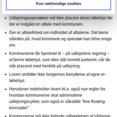
område, kan kommunen fastsætte et loft over hvor
Kun nødvendige cookies
mange.
Udlejningsoperatører må ikke placere deres løbehjul før
der er indgået en aftale med kommunen.
Der er aftalefrihed om indholdet af aftalerne. Det beror
således på, hvad kommune og operatør kan blive enige
om.
Kommunerne får hjemmel til – på udlejerens regning –
at fjerne løbehjul, som ikke står korrekt parkeret, når de
står placeret med henblik på udlejning.
Loven omfatter ikke borgernes benyttelse af egne el-
løbehjul.
Herudover indeholder loven bl.a. også nye regler for,
hvordan kommunerne skal administrere
udlejningscykler, som også er såkaldte ”free floating-
koncepter”.
Kommunerne må ikke forbyde udbredelsen af sådanne