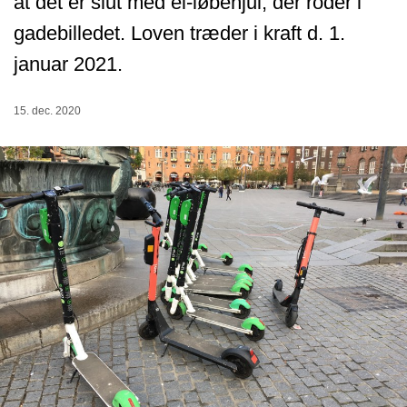
at det er slut med el-løbehjul, der roder i
gadebilledet. Loven træder i kraft d. 1.
januar 2021.
15. dec. 2020