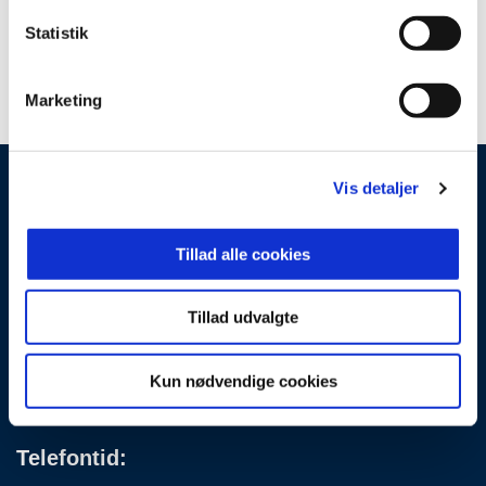
Links
Statistik
Liste over tidligere ministre
Marketing
Vis detaljer
By-, Land- og
Transportministeriet
Tillad alle cookies
Frederiksholms Kanal 27 F
1220 København K
Tillad udvalgte
T: 41 71 27 00
Kun nødvendige cookies
EAN: 5798000893429
CVR: 43265717
Telefontid: