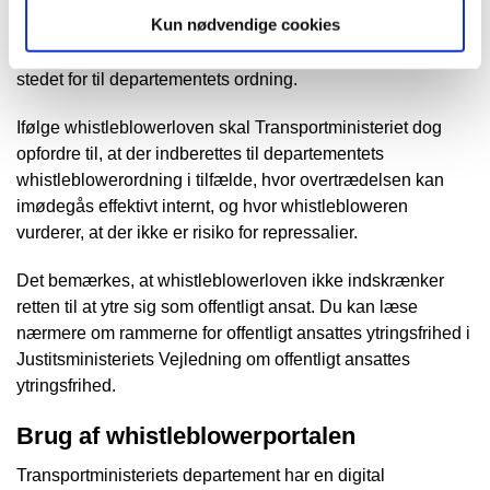
Kun nødvendige cookies
Du kan som whistleblower frit vælge at indberette via
Datatilsynets generelle, eksterne whistleblowerordning i
stedet for til departementets ordning.
Ifølge whistleblowerloven skal Transportministeriet dog
opfordre til, at der indberettes til departementets
whistleblowerordning i tilfælde, hvor overtrædelsen kan
imødegås effektivt internt, og hvor whistlebloweren
vurderer, at der ikke er risiko for repressalier.
Det bemærkes, at whistleblowerloven ikke indskrænker
retten til at ytre sig som offentligt ansat. Du kan læse
nærmere om rammerne for offentligt ansattes ytringsfrihed i
Justitsministeriets Vejledning om offentligt ansattes
ytringsfrihed.
Brug af whistleblowerportalen
Transportministeriets departement har en digital