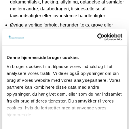
dokumentfalsk, hacking, aflytning, optagelse af samtaler
mellem andre, databedrageri, tilsidesættelse af
tavshedspligter eller lovbestemte handlepligter.
Øvrige alvorlige forhold, herunder f.eks. grove eller
gentagne overtrædelser af interne retningslinjer.
Der kan indberettes om enhver oplysning, herunder
rimelig mistanke, om faktiske eller potentielle
overtrædelser, som har fundet sted, eller som med stor
Denne hjemmeside bruger cookies
sandsynlighed vil finde sted.
Vi bruger cookies til at tilpasse vores indhold og til at
Endvidere kan der indberettes om forsøg på at skjule
analysere vores trafik. Vi deler også oplysninger om din
sådanne overtrædelser.
brug af vores website med vores analysepartnere. Vores
partnere kan kombinere disse data med andre
Der henvises til Justitsministeriets Vejledning for
oplysninger, du har givet dem, eller som de har indsamlet
whistleblowere for en nærmere beskrivelse af, hvad der
fra din brug af deres tjenester. Du samtykker til vores
kan indberettes om.
cookies, hvis du fortsætter med at anvende vores
hjemmeside.
Behandling af henvendelser til
ordningen