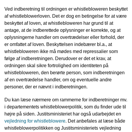
Ved indberetning til ordningen er whistlebloweren beskyttet
af whistleblowerloven. Det er dog en betingelse for at være
beskyttet af loven, at whistlebloweren har grund til at
antage, at de indberettede oplysninger er korrekte, og at
oplysningerne handler om overtrædelser eller forhold, der
er omfattet af loven. Beskyttelsen indebærer bl.a., at
whistlebloweren ikke må mødes med repressalier som
følge af indberetningen. Derudover er det et krav, at
ordningen skal sikre fortrolighed om identiteten på
whistlebloweren, den berørte person, som indberetningen
af en overtrædelse handler, om og eventuelle andre
personer, der er nævnt i indberetningen.
Du kan læse nærmere om rammerne for indberetninger mv.
i departementets whistleblowerpolitik, som du finder ude til
højre på siden. Justitsministeriet har også udarbejdet en
vejledning for whistleblowere
. Det anbefales at læse både
whistleblowerpolitikken og Justitsministeriets vejledning