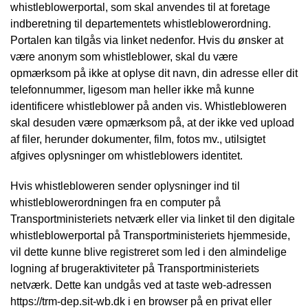
whistleblowerportal, som skal anvendes til at foretage
indberetning til departementets whistleblowerordning.
Portalen kan tilgås via linket nedenfor. Hvis du ønsker at
være anonym som whistleblower, skal du være
opmærksom på ikke at oplyse dit navn, din adresse eller dit
telefonnummer, ligesom man heller ikke må kunne
identificere whistleblower på anden vis. Whistlebloweren
skal desuden være opmærksom på, at der ikke ved upload
af filer, herunder dokumenter, film, fotos mv., utilsigtet
afgives oplysninger om whistleblowers identitet.
Hvis whistlebloweren sender oplysninger ind til
whistleblowerordningen fra en computer på
Transportministeriets netværk eller via linket til den digitale
whistleblowerportal på Transportministeriets hjemmeside,
vil dette kunne blive registreret som led i den almindelige
logning af brugeraktiviteter på Transportministeriets
netværk. Dette kan undgås ved at taste web-adressen
https://trm-dep.sit-wb.dk i en browser på en privat eller