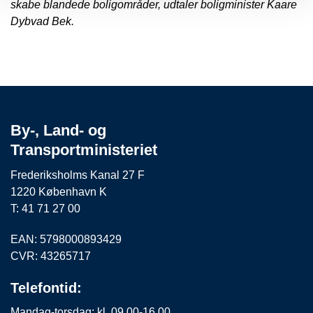
skabe blandede boligområder, udtaler boligminister Kaare
Dybvad Bek.
By-, Land- og
Transportministeriet
Frederiksholms Kanal 27 F
1220 København K
T: 41 71 27 00
EAN: 5798000893429
CVR: 43265717
Telefontid:
Mandag-torsdag: kl. 09.00-16.00