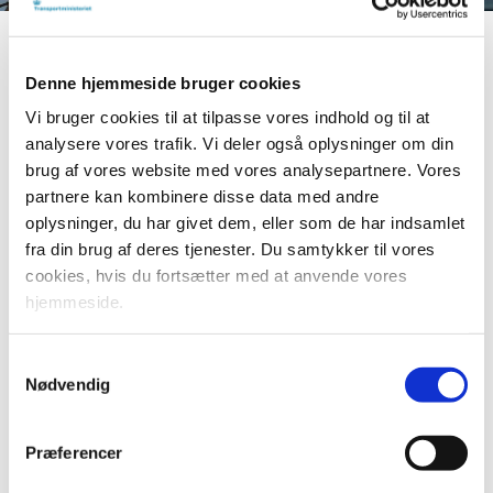
Print
Forstør tekst
Del
Denne hjemmeside bruger cookies
Vi bruger cookies til at tilpasse vores indhold og til at
Fortætningspotentialet i de to analyser er analyseret af
analysere vores trafik. Vi deler også oplysninger om din
Kuben Management.
brug af vores website med vores analysepartnere. Vores
partnere kan kombinere disse data med andre
Analysen af fortætningspotentialet i den almene
oplysninger, du har givet dem, eller som de har indsamlet
boligsektor viser, at der i de ni udvalgte kommuner
fra din brug af deres tjenester. Du samtykker til vores
karakteriseret ved et højt efterspørgselspres på
cookies, hvis du fortsætter med at anvende vores
boligmarkedet er et samlet potentiale for boligfortætning i
hjemmeside.
eksisterende almene boligafdelinger på cirka 2.200.000
m2 (svarende til knap 30.000 nye almene boliger af 75
Samtykkevalg
m2). Potentialet varierer fra kommune til kommune, hvor
Nødvendig
Aarhus Kommune har det absolut største potentiale
efterfulgt af Odense og Aalborg. Blandt de undersøgte
kommuner har Frederiksberg og Gentofte de mindste
Præferencer
fortætningspotentialer.