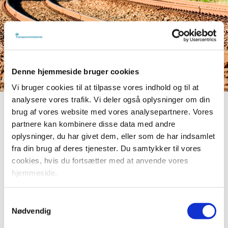
Denne hjemmeside bruger cookies
Vi bruger cookies til at tilpasse vores indhold og til at
analysere vores trafik. Vi deler også oplysninger om din
brug af vores website med vores analysepartnere. Vores
Print
Forstør tekst
Del
partnere kan kombinere disse data med andre
oplysninger, du har givet dem, eller som de har indsamlet
fra din brug af deres tjenester. Du samtykker til vores
Markedsundersøgelsen har vist, at et forsøg med batteritog
cookies, hvis du fortsætter med at anvende vores
tidligst vil kunne gennemføres i 2022 og ikke i sidste del af
hjemmeside.
2020 og første halvdel af 2021, som oprindeligt forudsat
baseret på indikationer fra leverandørmarkedet. Dette
skyldes blandt andet, at leverandørerne har meddelt, at de
Samtykkevalg
Nødvendig
ikke har ledige batteritog til afprøvning på kort sigt og at der
vil skulle ske en række tekniske tilpasninger inden