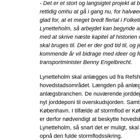
- Det er et stort og langsigtet projekt 
rettidig omhu at gå i gang nu, for halvøe
glad for, at et meget bredt flertal i Fol
Lynetteholm, så arbejdet kan begynde all
med at skrive næste kapitel af historie
skal bruges til. Det er der god tid til, o
kommende år vil bidrage med ideer og for
transportminister Benny Engelbrecht.
Lynetteholm skal anlægges ud fra Refsha
hovedstadsområdet. Længden på anlægsf
anlægsbranchen. De nuværende jorddepote
nyt jorddeponi til overskudsjorden. Samt
København. I tilfælde af stormflod er K
er derfor nødvendigt at beskytte hoved
Lynetteholm, så snart det er muligt, sk
opnå den fulde stormflodssikring.