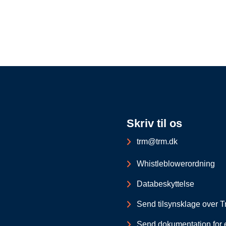
Skriv til os
trm@trm.dk
Whistleblowerordning
Databeskyttelse
Send tilsynsklage over Tr
Send dokumentation for 