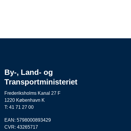
By-, Land- og
Transportministeriet
Frederiksholms Kanal 27 F
1220 København K
T: 41 71 27 00
EAN: 5798000893429
CVR: 43265717