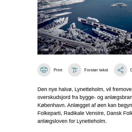
Print
Forstør tekst
Den nye halvø, Lynetteholm, vil fremove
overskudsjord fra bygge- og anlægsbranch
København. Anlægget af øen kan begynde
Folkeparti, Radikale Venstre, Dansk Folke
anlægsloven for Lynetteholm.