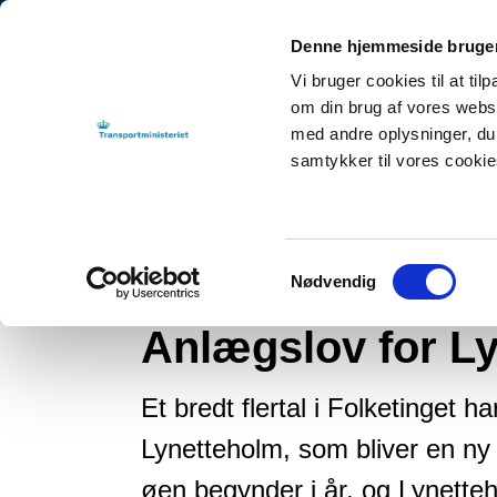
Denne hjemmeside bruger
Vi bruger cookies til at til
om din brug af vores webs
med andre oplysninger, du 
samtykker til vores cooki
Tilbage til
By-, Land- og Transportministeriet
NYHEDER
2021
Anl
Samtykkevalg
Nødvendig
Nyhed
Anlægslov for L
Et bredt flertal i Folketinget h
Lynetteholm, som bliver en n
øen begynder i år, og Lynetteho