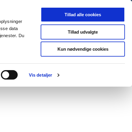
Arkiv
Presse
Job og karriere
EN
Tillad alle cookies
 oplysninger
MINISTERIET
TEMAER
NYHEDER
isse data
Tillad udvalgte
jenester. Du
Kun nødvendige cookies
Print
Forstør tekst
Del
Vis detaljer