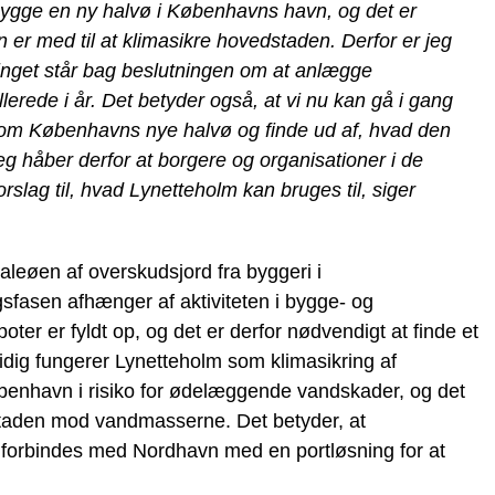
at bygge en ny halvø i Københavns havn, og det er
n er med til at klimasikre hovedstaden. Derfor er jeg
ketinget står bag beslutningen om at anlægge
erede i år. Det betyder også, at vi nu kan gå i gang
n om Københavns nye halvø og finde ud af, hvad den
g jeg håber derfor at borgere og organisationer i de
slag til, hvad Lynetteholm kan bruges til, siger
leøen af overskudsjord fra byggeri i
asen afhænger af aktiviteten i bygge- og
r er fyldt op, og det er derfor nødvendigt at finde et
idig fungerer Lynetteholm som klimasikring af
øbenhavn i risiko for ødelæggende vandskader, og det
staden mod vandmasserne. Det betyder, at
al forbindes med Nordhavn med en portløsning for at