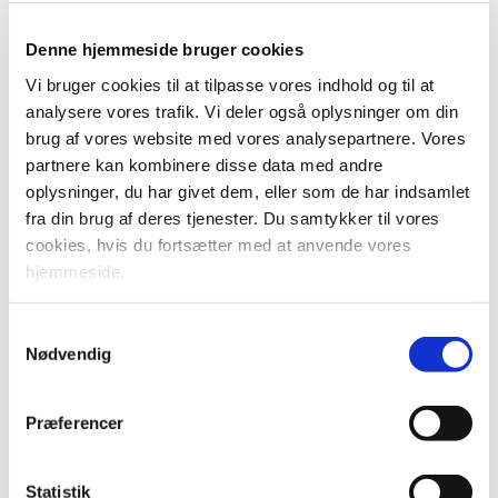
Regeringen (Socialdemokratiet), Radikale Venstre,
Denne hjemmeside bruger cookies
Socialistisk Folkeparti, Det Konservative Folkeparti,
Venstre og Dansk Folkeparti er enige om at justere
Vi bruger cookies til at tilpasse vores indhold og til at
taxiloven. Det betyder blandt andet, at man fremover som
analysere vores trafik. Vi deler også oplysninger om din
udgangspunkt skal kunne fremlægge dokumentation for
brug af vores website med vores analysepartnere. Vores
sine danskkundskaber for at blive optaget på
partnere kan kombinere disse data med andre
chaufførkurset.
oplysninger, du har givet dem, eller som de har indsamlet
fra din brug af deres tjenester. Du samtykker til vores
Der er også enighed om at lave en ny vejledning om
cookies, hvis du fortsætter med at anvende vores
forståelsen af overenskomstbestemmelsen i taxiloven, og
hjemmeside.
at bestemmelsen fremover også skal gælde for tilladelser
udstedt i henhold til den tidligere taxilov. Der er også
Samtykkevalg
enighed om at tilpasse afgift- og gebyrsatserne for at få
Nødvendig
udstedt et chaufførkort eller en tilladelse til
erhvervsmæssig persontransport. Området er i dag
Præferencer
underfinansieret, så stigninger er uundgåelige for at
indtægterne kan dække omkostningerne til
sagsbehandlingen.
Statistik