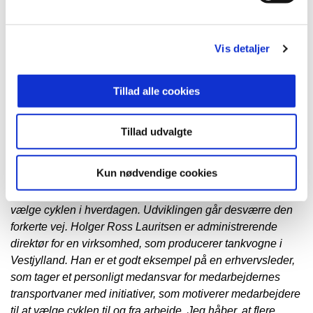
vilje til at bruge skattepolitiske incitamenter til at styrke
grøn og aktiv transport - fx via arbejdsgiverbetalte cykler.
Det er et instrument, som flere og flere lande i EU benytter
Vis detaljer
sig af, siger direktør for Cyklistforbundet, siger direktør for
Cyklistforbundet Klaus Bondam.
Tillad alle cookies
Cykelprisens formål er at fremhæve de initiativer, der gør
en mærkbar forskel i hverdagen. Det kan være initiativer,
Tillad udvalgte
der har øget cyklismen på en bestemt rute, på en
arbejdsplads eller til en uddannelsesinstitution.
Kun nødvendige cookies
- Der er ingen tvivl om, at vi er flere, der i fremtiden skal
vælge cyklen i hverdagen. Udviklingen går desværre den
forkerte vej. Holger Ross Lauritsen er administrerende
direktør for en virksomhed, som producerer tankvogne i
Vestjylland. Han er et godt eksempel på en erhvervsleder,
som tager et personligt medansvar for medarbejdernes
transportvaner med initiativer, som motiverer medarbejdere
til at vælge cyklen til og fra arbejde. Jeg håber, at flere