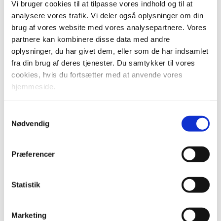
Vi bruger cookies til at tilpasse vores indhold og til at
cykelstierne, men uden for de største byer er der længere
analysere vores trafik. Vi deler også oplysninger om din
mellem cyklisterne. Men fordelene ved at cykle - forbedret
brug af vores website med vores analysepartnere. Vores
sundhed, mindre CO2-udledning og mindre trængsel –
partnere kan kombinere disse data med andre
gælder alle steder. Derfor går Årets Cykelinitiativpris til
oplysninger, du har givet dem, eller som de har indsamlet
Holger Ross Lauritsen fra Tarm, som sætter sine
fra din brug af deres tjenester. Du samtykker til vores
medarbejderes sundhed og trivsel i højsædet og samtidig
cookies, hvis du fortsætter med at anvende vores
har fokus på at nedbringe CO2-udledningen. En
hjemmeside.
cykelbonus er simpelt og effektivt, og jeg håber, andre
bliver inspireret, så vi får endnu flere til at cykle i hele
Samtykkevalg
landet, siger transportminister Benny Engelbrecht.
Nødvendig
Holger Ross Lauritsen har med sit initiativ succes med at få
medarbejderne til at cykle, og det bifaldes af
Præferencer
Cyklistforbundet:
- Incitamenter gør en forskel, og det er godt at se, når en
Statistik
arbejdsgiver på den måde bakker op om medarbejdernes
sundhed og om grøn omstilling ved at flytte bilister til cykel.
Marketing
I Cyklistforbundet så vi det gerne suppleret med politisk