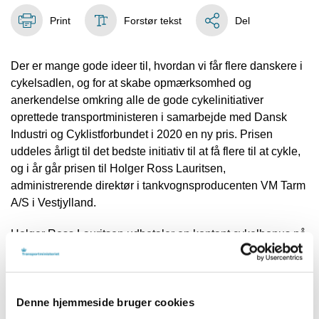
Print
Forstør tekst
Del
Der er mange gode ideer til, hvordan vi får flere danskere i
cykelsadlen, og for at skabe opmærksomhed og
anerkendelse omkring alle de gode cykelinitiativer
oprettede transportministeren i samarbejde med Dansk
Industri og Cyklistforbundet i 2020 en ny pris. Prisen
uddeles årligt til det bedste initiativ til at få flere til at cykle,
og i år går prisen til Holger Ross Lauritsen,
administrerende direktør i tankvognsproducenten VM Tarm
A/S i Vestjylland.
Holger Ross Lauritsen udbetaler en kontant cykelbonus på
2.000 kroner til sine medarbejdere, der har cyklet 100 dage
til og fra arbejde eller har cyklet 300 kilometer til og fra
arbejde, og det initiativ udløser årets cykelinitiativpris.
Denne hjemmeside bruger cookies
- I vores største byer er det helt normalt, at der er mange på