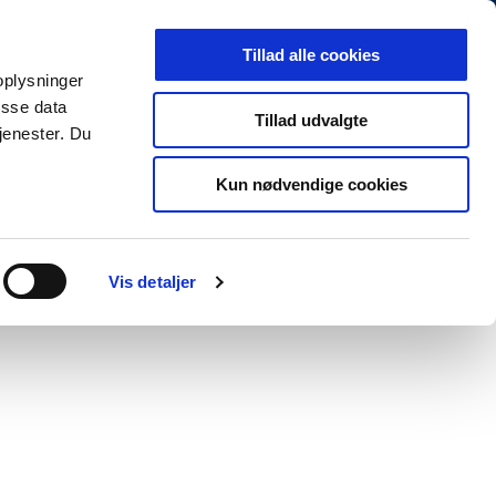
Arkiv
Presse
Job og karriere
EN
Tillad alle cookies
 oplysninger
MINISTERIET
TEMAER
NYHEDER
isse data
Tillad udvalgte
jenester. Du
Kun nødvendige cookies
Print
Forstør tekst
Del
Vis detaljer