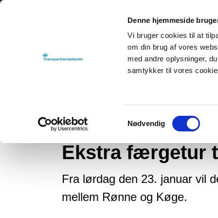
Denne hjemmeside bruger
Vi bruger cookies til at til
om din brug af vores webs
med andre oplysninger, du 
samtykker til vores cooki
Tilbage til
By-, Land- og Transportministeriet
NYHEDER
2021
Ekst
Samtykkevalg
Nødvendig
Nyhed
Ekstra færgetur 
Fra lørdag den 23. januar vil de
mellem Rønne og Køge.