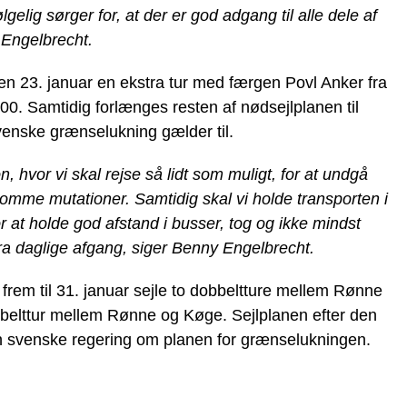
lgelig sørger for, at der er god adgang til alle dele af
 Engelbrecht.
en 23. januar en ekstra tur med færgen Povl Anker fra
.00. Samtidig forlænges resten af nødsejlplanen til
venske grænselukning gælder til.
on, hvor vi skal rejse så lidt som muligt, for at undgå
somme mutationer. Samtidig skal vi holde transporten i
r at holde god afstand i busser, tog og ikke mindst
tra daglige afgang, siger Benny Engelbrecht.
frem til 31. januar sejle to dobbeltture mellem Rønne
belttur mellem Rønne og Køge. Sejlplanen efter den
en svenske regering om planen for grænselukningen.