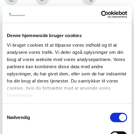
For at begrænses smitten med de mere smitsomme
varianter af Covid-19 har regeringen besluttet at indføre et
krav om, at alle flypassagerer til Danmark skal fremvise
Denne hjemmeside bruger cookies
negative coronatest, før flyselskaberne må tage den dem
Vi bruger cookies til at tilpasse vores indhold og til at
med. Testen skal være taget indenfor 24 timer før
analysere vores trafik. Vi deler også oplysninger om din
passageren går ombord på flyet.
brug af vores website med vores analysepartnere. Vores
partnere kan kombinere disse data med andre
Det er sundhedsmyndighedernes anbefaling at forebygge
oplysninger, du har givet dem, eller som de har indsamlet
nye introduktioner af smitten i Danmark, og derfor udvider
fra din brug af deres tjenester. Du samtykker til vores
regeringen nu de regler, der gælder for passagerer fra
cookies, hvis du fortsætter med at anvende vores
Storbritannien til at omfatte hele verden.
hjemmeside.
- Vi er i en meget alvorlig situation, og derfor stiller vi nu
som et krav, at hvis du vil flyve her til, skal du have en
Samtykkevalg
negativ coronatest. På den måde sikrer vi, at der ikke
Nødvendig
kommer passagerer fra Storbritannien eller fra Sydafrika
ind via andre lande og direkte ud i det danske samfund