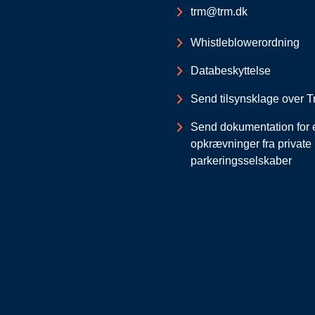
trm@trm.dk
Whistleblowerordning
Databeskyttelse
Send tilsynsklage over Tr
Send dokumentation for 
opkrævninger fra private
parkeringsselskaber