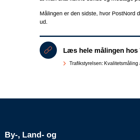
Målingen er den sidste, hvor PostNord de
ud.
Læs hele målingen hos 
Trafikstyrelsen: Kvalitetsmålin
By-, Land- og