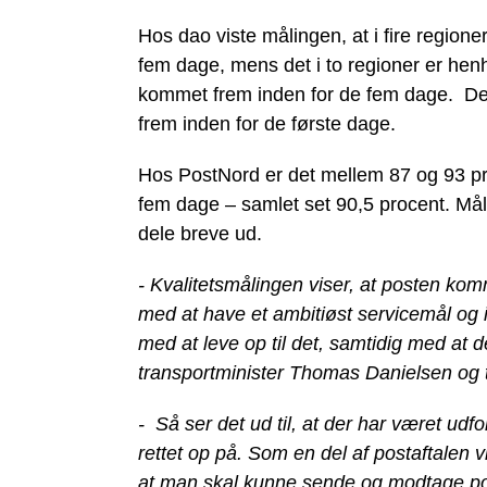
Hos dao viste målingen, at i fire region
fem dage, mens det i to regioner er hen
kommet frem inden for de fem dage. Dert
frem inden for de første dage.
Hos PostNord er det mellem 87 og 93 pr
fem dage – samlet set 90,5 procent. Mål
dele breve ud.
- Kvalitetsmålingen viser, at posten kom
med at have et ambitiøst servicemål og i
med at leve op til det, samtidig med at d
transportminister Thomas Danielsen og ti
- Så ser det ud til, at der har været udfo
rettet op på. Som en del af postaftalen v
at man skal kunne sende og modtage post 