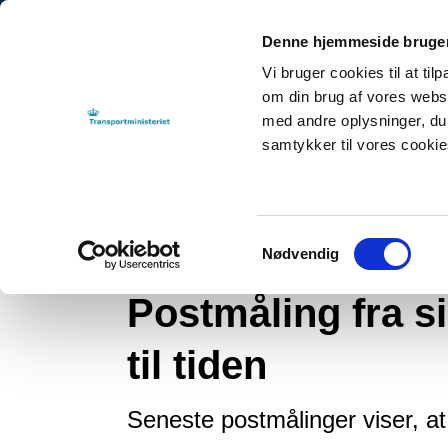
Denne hjemmeside bruger
Vi bruger cookies til at til
om din brug af vores webs
med andre oplysninger, du 
samtykker til vores cooki
Tilbage til
By-, Land- og Transportministeriet
NYHEDER
2026
Post
Samtykkevalg
Nødvendig
Nyhed
Postmåling fra si
til tiden
Seneste postmålinger viser, a