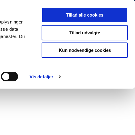
Arkiv
Presse
Job og karriere
EN
Tillad alle cookies
 oplysninger
MINISTERIET
TEMAER
NYHEDER
isse data
Tillad udvalgte
jenester. Du
Kun nødvendige cookies
Print
Forstør tekst
Del
Vis detaljer