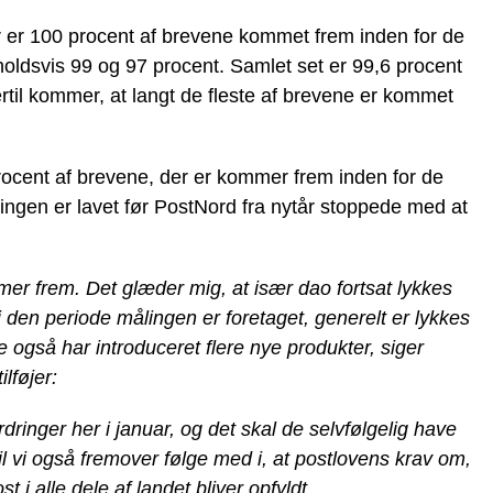
er er 100 procent af brevene kommet frem inden for de
holdsvis 99 og 97 procent. Samlet set er 99,6 procent
il kommer, at langt de fleste af brevene er kommet
ocent af brevene, der er kommer frem inden for de
ingen er lavet før PostNord fra nytår stoppede med at
mer frem. Det glæder mig, at især dao fortsat lykkes
 den periode målingen er foretaget, generelt er lykkes
e også har introduceret flere nye produkter, siger
lføjer:
rdringer her i januar, og det skal de selvfølgelig have
il vi også fremover følge med i, at postlovens krav om,
i alle dele af landet bliver opfyldt.