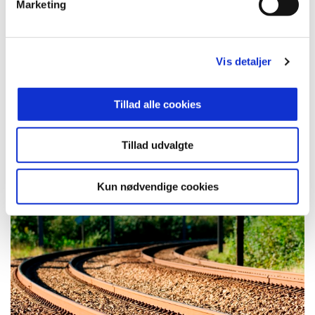
Marketing
28. jun. 2021
Politiske aftaler
Aftale om udmøntning af
Vis detaljer
investeringsmidler i Bedre og billigere
kollektiv trafik for perioden 2022-2035
Tillad alle cookies
Aftale mellem regeringen (Socialdemokratiet), Socialistisk
Folkeparti, Radikale Venstre og Enhedslisten om:
Tillad udvalgte
Udmøntning af investeringsmidler i Bedre og billigere
kollektiv trafik for perioden 2022-2035.
Kun nødvendige cookies