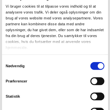
Aftale mellem den daværende regering
Vi bruger cookies til at tilpasse vores indhold og til at
(Socialdemokratiet), Venstre, Dansk Folkeparti, Socialistisk
analysere vores trafik. Vi deler også oplysninger om din
Folkeparti, Radikale Venstre, Enhedslisten, Det
brug af vores website med vores analysepartnere. Vores
konservative Folkeparti, Nye Borgerlige, Liberal Alliance,
partnere kan kombinere disse data med andre
Alternativet og Kristendemokraterne om Infrastrukturplan
oplysninger, du har givet dem, eller som de har indsamlet
2035.
fra din brug af deres tjenester. Du samtykker til vores
cookies, hvis du fortsætter med at anvende vores
hjemmeside.
Samtykkevalg
Nødvendig
Præferencer
Statistik