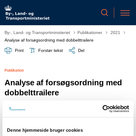
Tilbage til
By-, Land- og Transportministeriet
Publikationer
2021
Analyse af forsøgsordning med dobbelttrailere
Print
Forstør tekst
Del
Publikation
Analyse af forsøgsordning med
dobbelttrailere
Vejdirektoratet har udarbejdet rapporten.
22. dec. 2021
Denne hjemmeside bruger cookies