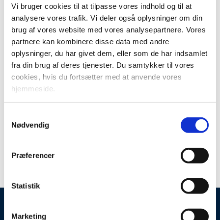
Vi bruger cookies til at tilpasse vores indhold og til at
Print
Forstør tekst
Del
analysere vores trafik. Vi deler også oplysninger om din
brug af vores website med vores analysepartnere. Vores
partnere kan kombinere disse data med andre
oplysninger, du har givet dem, eller som de har indsamlet
This work is licensed under a
Creative Commons
fra din brug af deres tjenester. Du samtykker til vores
Attribution-NonCommercial-NoDerivatives 4.0 International
cookies, hvis du fortsætter med at anvende vores
License
hjemmeside.
Samtykkevalg
Links
Nødvendig
Rapport Analyse Af En Mulig Forsoegsordning Med
Præferencer
Dobbelttrailere FINAL A
Statistik
Marketing
By-, Land- og