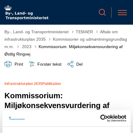
By-, Land- og Transportministeriet
TEMAER
Aftale om
infrastrukturplan 2035
Kommissorier og udmøntningsgrundlag
Tilbage til
m.m.
2023
Kommissorium: Miljøkonsekvensvurdering af
Østlig Ringvej
Print
Forstør tekst
Del
Infrastrukturplan 2035
Publikation
Kommissorium:
Miljøkonsekvensvurdering af
Østlig Ringvej
Med aftale om Infrastrukturplan 2035 af 28.