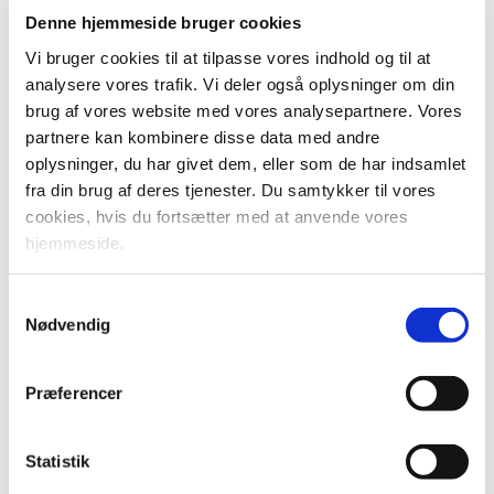
juni 2021 er aftaleparterne enige om, at der
Denne hjemmeside bruger cookies
skal gennemføres en
Vi bruger cookies til at tilpasse vores indhold og til at
analysere vores trafik. Vi deler også oplysninger om din
miljøkonsekvensvurdering af Østlig
brug af vores website med vores analysepartnere. Vores
Ringvej.
partnere kan kombinere disse data med andre
oplysninger, du har givet dem, eller som de har indsamlet
fra din brug af deres tjenester. Du samtykker til vores
2. okt. 2023
cookies, hvis du fortsætter med at anvende vores
hjemmeside.
Print
Forstør tekst
Del
Samtykkevalg
Nødvendig
Links
Præferencer
Kommissorium: Miljøkonsekvensvurdering af Østlig
Ringvej
Statistik