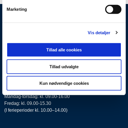
Marketing
By-, Land- og
Transportministeriet
Vis detaljer
Frederiksholms Kanal 27 F
1220 København K
Tillad alle cookies
T: 41 71 27 00
Tillad udvalgte
EAN: 5798000893429
CVR: 43265717
Kun nødvendige cookies
Telefontid:
Mandag-torsdag: kl. 09.00-16.00
Fredag: kl. 09.00-15.30
(I ferieperioder kl. 10.00–14.00)