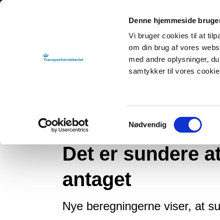
Denne hjemmeside bruger
Vi bruger cookies til at til
om din brug af vores webs
med andre oplysninger, du 
samtykker til vores cooki
Tilbage til
By-, Land- og Transportministeriet
NYHEDER
2020
Det 
Samtykkevalg
Nødvendig
Nyhed
Det er sundere at
antaget
Nye beregningerne viser, at s