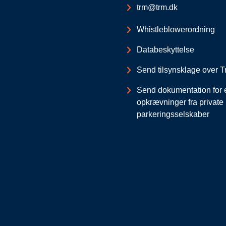
trm@trm.dk
Whistleblowerordning
Databeskyttelse
Send tilsynsklage over Tr
Send dokumentation for 
opkrævninger fra private
parkeringsselskaber