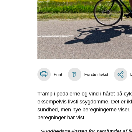
Print
Forstør tekst
Tramp i pedalerne og vind i håret på cyk
eksempelvis livstilssygdomme. Det er ik
sundhed, men nye beregningerne viser, a
beregninger har vist.
- Sundhedsgevinsten for samfundet af fl