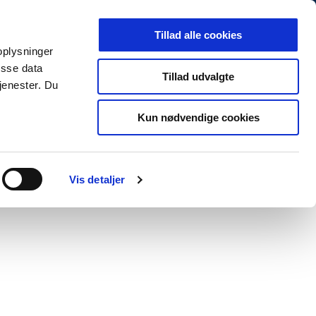
Arkiv
Presse
Job og karriere
EN
Tillad alle cookies
 oplysninger
MINISTERIET
TEMAER
NYHEDER
isse data
Tillad udvalgte
jenester. Du
Kun nødvendige cookies
Print
Forstør tekst
Del
Vis detaljer