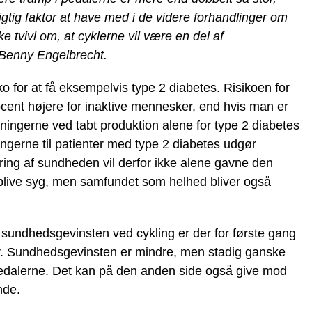
igtig faktor at have med i de videre forhandlinger om
e tvivl om, at cyklerne vil være en del af
r Benny Engelbrecht.
o for at få eksempelvis type 2 diabetes. Risikoen for
rocent højere for inaktive mennesker, end hvis man er
ostningerne ved tabt produktion alene for type 2 diabetes
ngerne til patienter med type 2 diabetes udgør
edring af sundheden vil derfor ikke alene gavne den
t blive syg, men samfundet som helhed bliver også
 sundhedsgevinsten ved cykling er der for første gang
er. Sundhedsgevinsten er mindre, men stadig ganske
 pedalerne. Det kan på den anden side også give mod
nde.