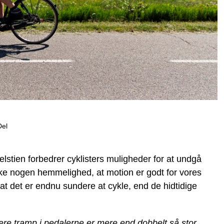
Del
elstien forbedrer cyklisters muligheder for at undgå
ke nogen hemmelighed, at motion er godt for vores
t det er endnu sundere at cykle, end de hidtidige
ere tramp i pedalerne er mere end dobbelt så stor,