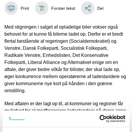
Print
Forstør tekst
Del
Med stigningen i salget af opladelige biler vokser også
behovet for at kunne få bilerne ladet op. Derfor er et bredt
flertal bestående af regeringen (Socialdemokratiet) og
Venstre, Dansk Folkeparti, Socialistisk Folkeparti,
Radikale Venstre, Enhedslisten, Det Konservative
Folkeparti, Liberal Alliance og Alternativet enige om en
aftale, der giver bedre vilkår for bilister, der skal lade op,
øger konkurrence mellem operatørerne af ladestandere og
giver kommunerne nye kort på hånden i den grønne
omstilling.
Med aftalen er der lagt op til, at kommuner og regioner får
mulighed for at medfinansiere ladestandere på deres egne
arealer. Men de vil kun kunne gøre det der, hvor markedet
ikke selv kan løfte opgaven. Det kan både være i dele af en
by eller ude i landdistrikter. Kommunal medfinansiering