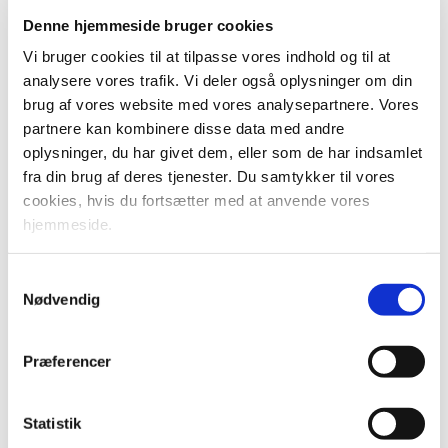
bliver mulig inden for nogle klare rammer og gælder indtil
Denne hjemmeside bruger cookies
videre frem til og med 2024.
Vi bruger cookies til at tilpasse vores indhold og til at
analysere vores trafik. Vi deler også oplysninger om din
Oplevelsen af at oplade elbiler skal minde mindre om
brug af vores website med vores analysepartnere. Vores
nethandel, men mere om at handle på en tankstation. Med
partnere kan kombinere disse data med andre
aftalen bliver der opsat klare rammer for betaling – f.eks.
oplysninger, du har givet dem, eller som de har indsamlet
skal man kunne betale med almindelige betalingskort på
fra din brug af deres tjenester. Du samtykker til vores
lynlandere – og der skal være klar skiltning af pris i kr. pr.
cookies, hvis du fortsætter med at anvende vores
kilowatt og prisen, som skal betales for den samlede
hjemmeside.
opladning ved ladestanderen. For ladestandere med lav
effekt på under 50 kW kræves der ikke kortlæsere, hvis det
Samtykkevalg
er muligt at lade op gennem en roamingtjeneste.
Nødvendig
Endelig vil aftalevilkår mellem myndigheder og operatører
af ladestandere blive udformet med henblik på, at brugerne
Præferencer
kan forvente rimelige og ikkediskriminerende priser, når de
lader bilen op på offentlige arealer.
Statistik
Lovforslaget bliver fremsat i denne folketingssamling og