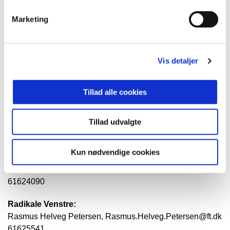
forventes at træde i kraft 1. april 2022.
Marketing
Kontaktoplysninger til ordførere:
Socialdemokratiet:
Vis detaljer
Thomas Jensen, Thomas.Jensen@ft.dk 61624178
Venstre:
Tillad alle cookies
Marie Bjerre, marie.bjerre@ft.dk, 3337 4516
Tillad udvalgte
Dansk Folkeparti
Hans Kristian Skibby, Hans.Skibby@ft.dk, 61 62 42 31
Kun nødvendige cookies
Socialistisk Folkeparti:
Anne Valentina Berthelsen, Anne.Berthelsen@ft.dk
61624090
Radikale Venstre:
Rasmus Helveg Petersen, Rasmus.Helveg.Petersen@ft.dk
61625541