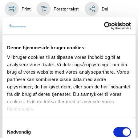
Print
Forstør tekst
Del
Efter indstilling fra Epidemikommissionen bortfalder de
gældende coronarestriktioner på Transportministeriets
område fra den 1. februar 2022. Det skyldes, at COVID-19
Denne hjemmeside bruger cookies
efter den 5. februar 2022 ikke længere kategoriseres som
Vi bruger cookies til at tilpasse vores indhold og til at
en samfundskritisk sygdom.
analysere vores trafik. Vi deler også oplysninger om din
- Det er en stor dag, hvor vi nu kan fjerne restriktionerne i
brug af vores website med vores analysepartnere. Vores
den kollektive transport og ved køreprøver. Heldigvis har
partnere kan kombinere disse data med andre
Omikron vist sig ikke at presse sundhedsvæsnet så
oplysninger, du har givet dem, eller som de har indsamlet
voldsomt, og derfor er Covid19 er ikke længere
fra din brug af deres tjenester. Du samtykker til vores
klassificeret som en samfundskritisk sygdom. Det betyder,
cookies, hvis du fortsætter med at anvende vores
at vi kan vende tilbage til normale tilstande bl.a. i den
hjemmeside.
kollektive transport. Det er rigtig glædeligt. Jeg vil dog
stadig opfordre til at huske de gode vaner om hygiejne og
Samtykkevalg
afstand, når det er muligt, siger transportminister Benny
Nødvendig