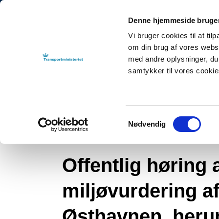
Denne hjemmeside bruger
Vi bruger cookies til at til
om din brug af vores webs
med andre oplysninger, du 
samtykker til vores cooki
Tilbage til
By-, Land- og Transportministeriet
NYHEDER
2022
Offe
Lynetteholm
Samtykkevalg
Nødvendig
Nyhed
Lynetteholm
Offentlig høring 
miljøvurdering af
Østhavnen, heru