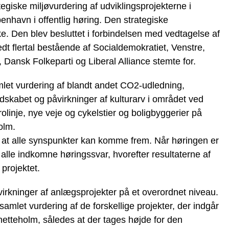
giske miljøvurdering af udviklingsprojekterne i
nhavn i offentlig høring. Den strategiske
ke. Den blev besluttet i forbindelsen med vedtagelse af
t flertal bestående af Socialdemokratiet, Venstre,
, Dansk Folkeparti og Liberal Alliance stemte for.
mlet vurdering af blandt andet CO2-udledning,
ndskabet og påvirkninger af kulturarv i området ved
olinje, nye veje og cykelstier og boligbyggerier på
olm.
r, at alle synspunkter kan komme frem. Når høringen er
 alle indkomne høringssvar, hvorefter resultaterne af
projektet.
irkninger af anlægsprojekter på et overordnet niveau.
amlet vurdering af de forskellige projekter, der indgår
netteholm, således at der tages højde for den