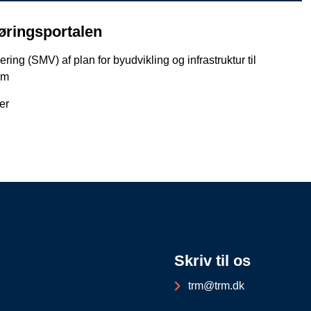
øringsportalen
ring (SMV) af plan for byudvikling og infrastruktur til
lm
er
Skriv til os
trm@trm.dk