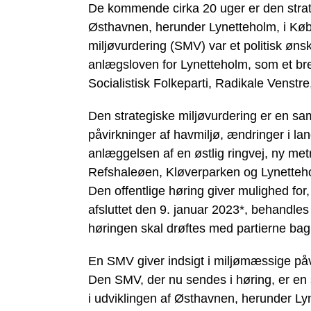
De kommende cirka 20 uger er den strate
Østhavnen, herunder Lynetteholm, i Købe
miljøvurdering (SMV) var et politisk øns
anlægsloven for Lynetteholm, som et bred
Socialistisk Folkeparti, Radikale Venstre
Den strategiske miljøvurdering er en sa
påvirkninger af havmiljø, ændringer i la
anlæggelsen af en østlig ringvej, ny metr
Refshaleøen, Kløverparken og Lynetteh
Den offentlige høring giver mulighed fo
afsluttet den 9. januar 2023*, behandles
høringen skal drøftes med partierne bag 
En SMV giver indsigt i miljømæssige påv
Den SMV, der nu sendes i høring, er en s
i udviklingen af Østhavnen, herunder Ly