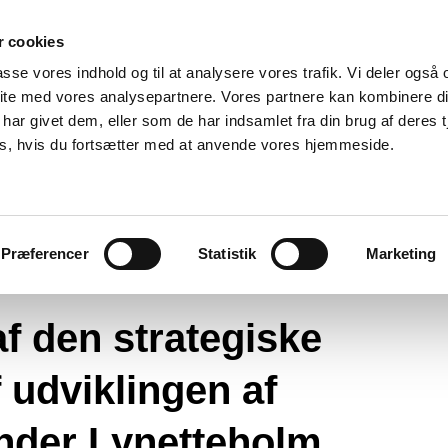
 cookies
passe vores indhold og til at analysere vores trafik. Vi deler også
ite med vores analysepartnere. Vores partnere kan kombinere d
har givet dem, eller som de har indsamlet fra din brug af deres t
es, hvis du fortsætter med at anvende vores hjemmeside.
ntlig høring af den strategiske miljøvurdering af udviklingen af Østhav
Præferencer
Statistik
Marketing
af den strategiske
 udviklingen af
nder Lynetteholm