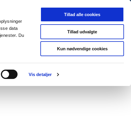
Arkiv
Presse
Job og karriere
EN
Tillad alle cookies
 oplysninger
MINISTERIET
TEMAER
NYHEDER
isse data
Tillad udvalgte
jenester. Du
Kun nødvendige cookies
Print
Forstør tekst
Del
nen, herunder
Vis detaljer