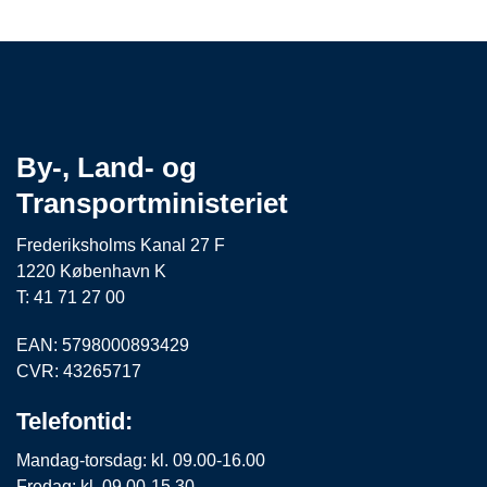
By-, Land- og
Transportministeriet
Frederiksholms Kanal 27 F
1220 København K
T: 41 71 27 00
EAN: 5798000893429
CVR: 43265717
Telefontid:
Mandag-torsdag: kl. 09.00-16.00
Fredag: kl. 09.00-15.30