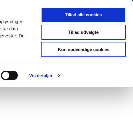
Arkiv
Presse
Job og karriere
EN
Tillad alle cookies
 oplysninger
MINISTERIET
TEMAER
NYHEDER
isse data
Tillad udvalgte
jenester. Du
Kun nødvendige cookies
Vis detaljer