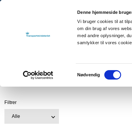
Denne hjemmeside bruger
Vi bruger cookies til at til
om din brug af vores webs
med andre oplysninger, du 
samtykker til vores cooki
Tilbage til
By-, Land- og Transportministeriet
TEMAER
Femern Bælt-f
Samtykkevalg
Nødvendig
Femern-artikler
Filtrer