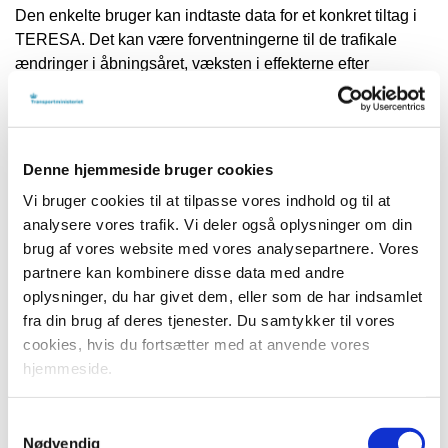
Den enkelte bruger kan indtaste data for et konkret tiltag i
TERESA. Det kan være forventningerne til de trafikale
ændringer i åbningsåret, væksten i effekterne efter
åbningsåret, anlægs- og driftsomkostninger samt andre
informationer, der er relevante for den
samfundsøkonomiske beregning. TERESA beregner på
baggrund af disse oplysninger og de transportøkonomiske
Denne hjemmeside bruger cookies
enhedspriser den samfundsøkonomiske værdi af tiltaget.
Vi bruger cookies til at tilpasse vores indhold og til at
analysere vores trafik. Vi deler også oplysninger om din
Manual for klimaopgørelser af
brug af vores website med vores analysepartnere. Vores
anlægsprojekter i Transportministeriets
partnere kan kombinere disse data med andre
koncern
oplysninger, du har givet dem, eller som de har indsamlet
fra din brug af deres tjenester. Du samtykker til vores
Manual for klimaopgørelser af anlægsprojekter beskriver,
cookies, hvis du fortsætter med at anvende vores
hvordan klimaopgørelse for anlægsprojekter skal udføres i
hjemmeside.
Transportministeriets koncern. Klimaopgørelser skal
baseres på en livscyklusanalyse af et givent
anlægsprojekt.
Samtykkevalg
Nødvendig