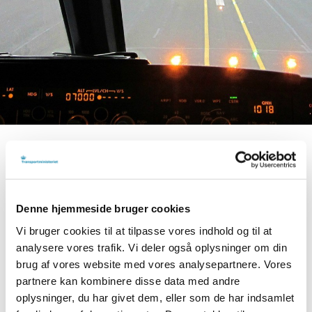
Print
Forstør tekst
Del
Det kan koste op i mod 8.000 kr. for en pilot at få sit første
Denne hjemmeside bruger cookies
helbredsbevis, og herefter 2.000 kr. at få det fornyet. Derfor
Vi bruger cookies til at tilpasse vores indhold og til at
blev knap 900 piloter og flyveledere også mødt af udsigten
analysere vores trafik. Vi deler også oplysninger om din
til en større udgift, da Trafik-, Bygge- og Boligstyrelsen den
brug af vores website med vores analysepartnere. Vores
8. april 2019 var nødsaget til at kræve nye helbredsbeviser
partnere kan kombinere disse data med andre
fra piloter og flyveledere, der var blevet undersøgt på
oplysninger, du har givet dem, eller som de har indsamlet
klinikken Doctors.dk. Det skete oven på mistanken om, at