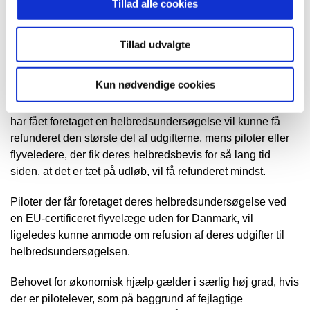
Tillad alle cookies
deres udgifter.
Der vil være tale om en proportional model, hvor piloterne
Tillad udvalgte
og flyvelederne er berettiget til kompensation for dele af
deres udgifter til en ny helbredsundersøgelse alt efter, hvor
Kun nødvendige cookies
længe siden det er, at de fik deres nu ugyldige
helbredsbevis. Piloter eller flyveledere der for ganske nylig
har fået foretaget en helbredsundersøgelse vil kunne få
refunderet den største del af udgifterne, mens piloter eller
flyveledere, der fik deres helbredsbevis for så lang tid
siden, at det er tæt på udløb, vil få refunderet mindst.
Piloter der får foretaget deres helbredsundersøgelse ved
en EU-certificeret flyvelæge uden for Danmark, vil
ligeledes kunne anmode om refusion af deres udgifter til
helbredsundersøgelsen.
Behovet for økonomisk hjælp gælder i særlig høj grad, hvis
der er pilotelever, som på baggrund af fejlagtige