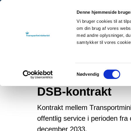
Denne hjemmeside bruger
Vi bruger cookies til at til
om din brug af vores webs
med andre oplysninger, du 
samtykker til vores cooki
Tilbage til
By-, Land- og Transportministeriet
Publikationer
2023
D
Samtykkevalg
Nødvendig
Publikation
DSB-kontrakt
Kontrakt mellem Transportmini
offentlig service i perioden fr
december 2033.