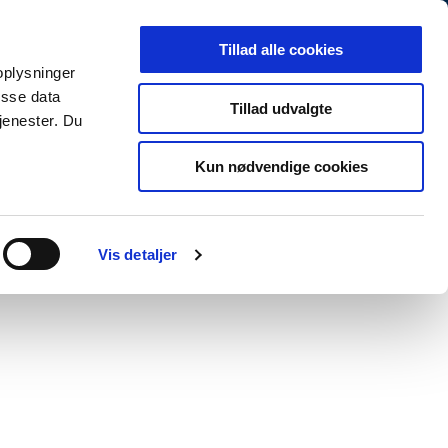
Arkiv
Presse
Job og karriere
EN
Tillad alle cookies
 oplysninger
MINISTERIET
TEMAER
NYHEDER
isse data
Tillad udvalgte
jenester. Du
Kun nødvendige cookies
Print
Forstør tekst
Del
Vis detaljer