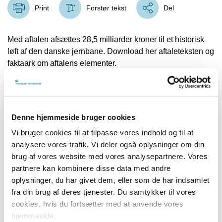
Print
Forstør tekst
Del
Med aftalen afsættes 28,5 milliarder kroner til et historisk
løft af den danske jernbane. Download her aftaleteksten og
faktaark om aftalens elementer.
Links
Denne hjemmeside bruger cookies
Aftale om Togfonden DK
Vi bruger cookies til at tilpasse vores indhold og til at
analysere vores trafik. Vi deler også oplysninger om din
Faktaark Timemodel
brug af vores website med vores analysepartnere. Vores
Faktaark Elektrificering af jernbanen
partnere kan kombinere disse data med andre
oplysninger, du har givet dem, eller som de har indsamlet
Faktaark Regionale hastighedsopgraderinger
fra din brug af deres tjenester. Du samtykker til vores
cookies, hvis du fortsætter med at anvende vores
Faktaark Ekstra spor Gødstrup st
hjemmeside.