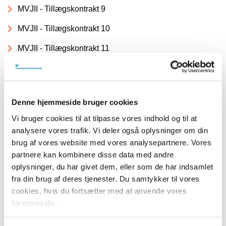
MVJII - Tillægskontrakt 9
MVJII - Tillægskontrakt 10
MVJII - Tillægskontrakt 11
MVJII - Tillægskontrakt 12
MVJII - Tillægskontrakt 13
Denne hjemmeside bruger cookies
MVJII - Tillægskontrakt 14
Vi bruger cookies til at tilpasse vores indhold og til at
MVJII - Tillægskontrakt 15
analysere vores trafik. Vi deler også oplysninger om din
brug af vores website med vores analysepartnere. Vores
MVJII - Tillægskontrakt 16
partnere kan kombinere disse data med andre
oplysninger, du har givet dem, eller som de har indsamlet
MVJII - Tillægskontrakt 17
fra din brug af deres tjenester. Du samtykker til vores
Tillægskontrakt 18 - Refusion til Arriva i forbindelse med
cookies, hvis du fortsætter med at anvende vores
nyt signal- og togkontrolsystem på Fjernbanen
hjemmeside.
Tillægskontrakt 19 - Betjeningen af Struer - Thisted i