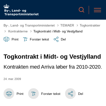
By-, Land- og Transportministeriet
TEMAER
Togkontrakter
Tilbage til
Kontrakterne
Togkontrakt i Midt- og Vestjylland
Print
Forstør tekst
Del
Togkontrakt i Midt- og Vestjylland
Kontrakten med Arriva løber fra 2010-2020.
24. mar. 2009
Print
Forstør tekst
Del